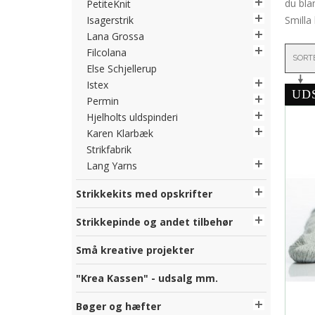
du bla
PetiteKnit
Isagerstrik
Smilla
Lana Grossa
Filcolana
SORT
Else Schjellerup
Istex
UD
Permin
Hjelholts uldspinderi
Karen Klarbæk
Strikfabrik
Lang Yarns
Strikkekits med opskrifter
Strikkepinde og andet tilbehør
Små kreative projekter
"Krea Kassen" - udsalg mm.
Bøger og hæfter