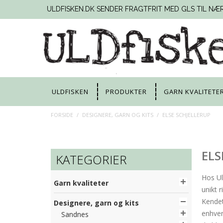
ULDFISKEN.DK SENDER FRAGTFRIT MED GLS TIL NÆ
ULDFISKEN
PRODUKTER
GARN KVALITETE
FORSIDE
/
DESIGNERE, GARN OG KITS
/
ELSE SCHJELLERUP
ELS
KATEGORIER
Hos Ul
Garn kvaliteter
unikt r
Kendet
Designere, garn og kits
enhver 
Sandnes