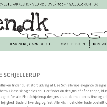
RMESTE PAKKESHOP VED KØB OVER 700,- * GÆLDER KUN I DK
R
DESIGNERE, GARN OG KITS
OM ULDFISKEN
KONTAK
E SCHJELLERUP
dfisken finder du et stort udvalg af Else Schjellerups elegante designs
ibstrik i klassisk og tidløs stil. Her finder du designs af både toppe, 
egnet for alle Else Schjellerup designs er, at de med deres fine og enkle
lejlighed. Både til hverdag og fest. Alle kits indeholder både opskrift o