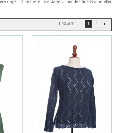
dere dage. Til de mere lune dage vil hendes fine Nynne eller
1-50 of 54
1
2