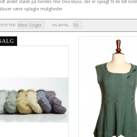
ndt andet støde på hendes fine Dea bluse, der er oplagt til de lidt kol
 bluser være oplagte muligheder.
ER EFTER
VIS ANTAL
SALG