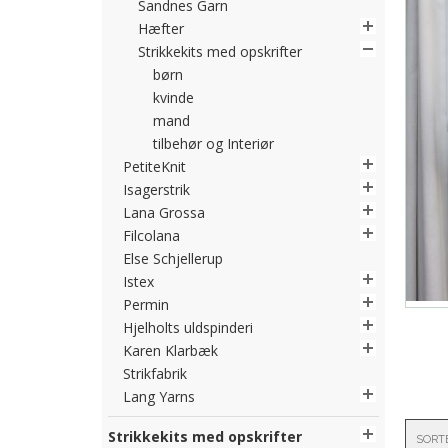
Sandnes Garn
Hæfter
Strikkekits med opskrifter
børn
kvinde
mand
tilbehør og Interiør
PetiteKnit
Isagerstrik
Lana Grossa
Filcolana
Else Schjellerup
Istex
Permin
Hjelholts uldspinderi
Karen Klarbæk
Strikfabrik
Lang Yarns
Strikkekits med opskrifter
SORT