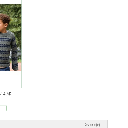
-14 ÅR
2 vare(r)