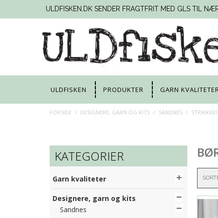
ULDFISKEN.DK SENDER FRAGTFRIT MED GLS TIL NÆ
ULDFISKEN
PRODUKTER
GARN KVALITETE
FORSIDE
/
DESIGNERE, GARN OG KITS
/
SANDNES
/
STRIKKEK
BØ
KATEGORIER
Garn kvaliteter
SORT
Designere, garn og kits
Sandnes