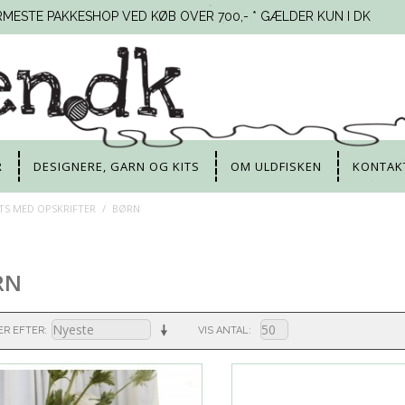
RMESTE PAKKESHOP VED KØB OVER 700,- * GÆLDER KUN I DK
R
DESIGNERE, GARN OG KITS
OM ULDFISKEN
KONTAK
ITS MED OPSKRIFTER
/
BØRN
RN
ER EFTER
VIS ANTAL