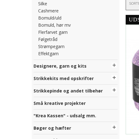
Silke
SORT
Cashmere
Bomuld/uld
UD
Bomuld, hør mv
Flerfarvet garn
Følgetråd
Strømpegarn
Effektgarn
Designere, garn og kits
Strikkekits med opskrifter
Strikkepinde og andet tilbehør
Små kreative projekter
"Krea Kassen" - udsalg mm.
Bøger og hæfter