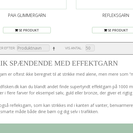
PAIA GLIMMERGARN
REFLEKSGARN
SE PRODUKT
SE PRODUKT
ER EFTER
VIS ANTAL
RIK SPÆNDENDE MED EFFEKTGARN
garn er oftest ikke beregnet til at strikke med alene, men mere som
dfisken.dk kan du blandt andet finde supertyndt effektgarn på 1000 me
i flere farver for eksempel sølv, guld eller bronze, der giver et rigtig 
også refleksgarn, som kan strikkes ind i kanten af vanter, benvarmere, h
smarte måde både dine børn og dig selv i trafikken.