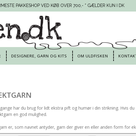
RMESTE PAKKESHOP VED KØB OVER 700,- * GÆLDER KUN I DK
R
DESIGNERE, GARN OG KITS
OM ULDFISKEN
KONTAK
FEKTGARN
gange har du brug for lidt ekstra pift og humør i din strikning. Hvis du
ektgarn en god mulighed.
garn er, som navnet antyder, garn der giver en eller anden form for ekst