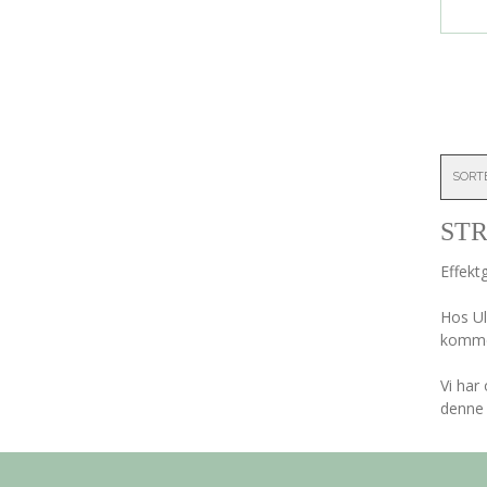
SORT
ST
Effekt
Hos Ul
kommer 
Vi har 
denne 