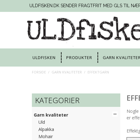
ULDFISKEN.DK SENDER FRAGTFRIT MED GLS TIL NÆ
ULDFISKEN
PRODUKTER
GARN KVALITETE
FORSIDE
/
GARN KVALITETER
/
EFFEKTGARN
EF
KATEGORIER
Nogle 
Garn kvaliteter
er eff
Uld
Alpakka
Effekt
Mohair