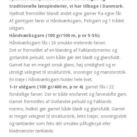
traditionelle lønspinderier, vi har tilbage i Danmark.
Hjelholt fremstiller blandt andet egne garner fra egne får.
Af garntyper fører vi Håndværksgarn, Pelsgarn og 1 trådet
uldgarn.
Håndværksgarn (100 gr/100 m, p nr 5-5½)
.
Håndværksgarn fås i 26 smukke melerede farver.
Det er fremstillet af en blanding af Falklandsmerino og
gotlandsk pelsuld, som både gør det blødt og glansfuldt.
Garnet har en meget smuk glans, høj smidighed og er
utroligt velegnet til strukturstrik, snoninger og mønsterstrik.
En trøje i Håndværksgarn holder hele livet.
1-tr uldgarn (100 gr/400 m, p nr 4)
. garnet fås i 22
forskellige farver. Der er både ensfarvet og farveskifte garn.
Garnet fremstilles af Gotlandsk pelsuld og Falklands
merino, hvilket gør garnet både blødt og glansfuldt. Garnet
er meget velegnet til strukturstrik, lette trøjer, snoningsstrik
og tørklæder som feks det smukke påfuglesjal eller
bladmønster tørklæde.