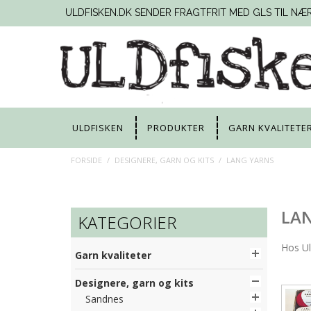
ULDFISKEN.DK SENDER FRAGTFRIT MED GLS TIL NÆ
ULDFISKEN
PRODUKTER
GARN KVALITETE
FORSIDE
/
DESIGNERE, GARN OG KITS
/
LANG YARNS
LA
KATEGORIER
Hos Ul
Garn kvaliteter
Designere, garn og kits
Sandnes