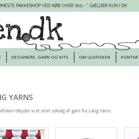
RMESTE PAKKESHOP VED KØB OVER 700,- * GÆLDER KUN I DK
R
DESIGNERE, GARN OG KITS
OM ULDFISKEN
KONTAK
NG YARNS
dfisken tilbyder vi et stort udvalg af garn fra Lang Yarns