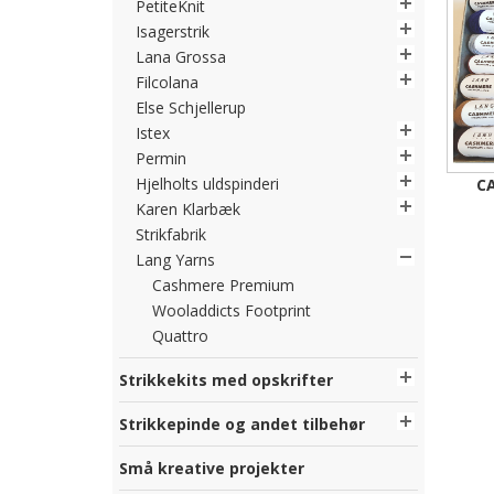
PetiteKnit
Isagerstrik
Lana Grossa
Filcolana
Else Schjellerup
Istex
Permin
Hjelholts uldspinderi
C
Karen Klarbæk
Strikfabrik
Lang Yarns
Cashmere Premium
Wooladdicts Footprint
Quattro
Strikkekits med opskrifter
Strikkepinde og andet tilbehør
Små kreative projekter