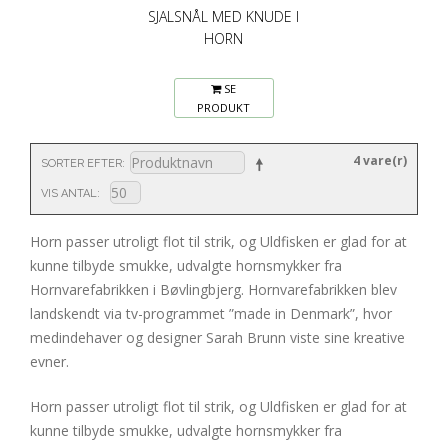
SJALSNÅL MED KNUDE I
HORN
SE
PRODUKT
4 vare(r)
SORTER EFTER
VIS ANTAL
Horn passer utroligt flot til strik, og Uldfisken er glad for at
kunne tilbyde smukke, udvalgte hornsmykker fra
Hornvarefabrikken i Bøvlingbjerg. Hornvarefabrikken blev
landskendt via tv-programmet ”made in Denmark”, hvor
medindehaver og designer Sarah Brunn viste sine kreative
evner.
Horn passer utroligt flot til strik, og Uldfisken er glad for at
kunne tilbyde smukke, udvalgte hornsmykker fra