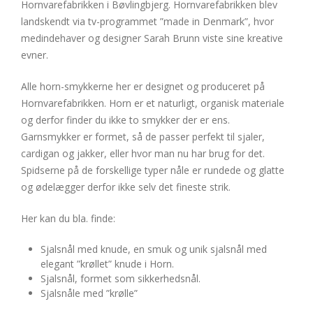
Hornvarefabrikken i Bøvlingbjerg. Hornvarefabrikken blev
landskendt via tv-programmet ”made in Denmark”, hvor
medindehaver og designer Sarah Brunn viste sine kreative
evner.
Alle horn-smykkerne her er designet og produceret på
Hornvarefabrikken. Horn er et naturligt, organisk materiale
og derfor finder du ikke to smykker der er ens.
Garnsmykker er formet, så de passer perfekt til sjaler,
cardigan og jakker, eller hvor man nu har brug for det.
Spidserne på de forskellige typer nåle er rundede og glatte
og ødelægger derfor ikke selv det fineste strik.
Her kan du bla. finde:
Sjalsnål med knude, en smuk og unik sjalsnål med
elegant ”krøllet” knude i Horn.
Sjalsnål, formet som sikkerhedsnål.
Sjalsnåle med ”krølle”