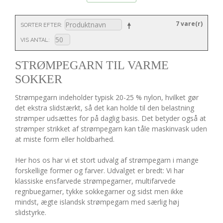
7 vare(r)
SORTER EFTER
VIS ANTAL
STRØMPEGARN TIL VARME
SOKKER
Strømpegarn indeholder typisk 20-25 % nylon, hvilket gør
det ekstra slidstærkt, så det kan holde til den belastning
strømper udsættes for på daglig basis. Det betyder også at
strømper strikket af strømpegarn kan tåle maskinvask uden
at miste form eller holdbarhed.
Her hos os har vi et stort udvalg af strømpegarn i mange
forskellige former og farver. Udvalget er bredt: Vi har
klassiske ensfarvede strømpegarner, multifarvede
regnbuegarner, tykke sokkegarner og sidst men ikke
mindst, ægte islandsk strømpegarn med særlig høj
slidstyrke.