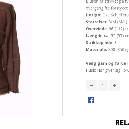
Blusen er strikket på t
overgang fra forstykke 
Design
: Else Schjeller
Størrelser
: S/M (M/L)
Overvidde
: 96 (112) 
Længde ca:
52 (57) c
Strikkepinde
: 3
Materiale:
300 (350) 
Vælg garn og farve 
Husk: Hør giver sig i br
REL