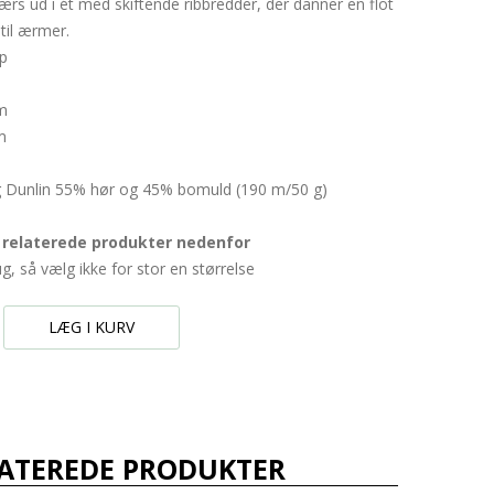
værs ud i ét med skiftende ribbredder, der danner en flot
til ærmer.
up
cm
m
g Dunlin 55% hør og 45% bomuld (190 m/50 g)
i relaterede produkter nedenfor
ug, så vælg ikke for stor en størrelse
LÆG I KURV
ATEREDE PRODUKTER