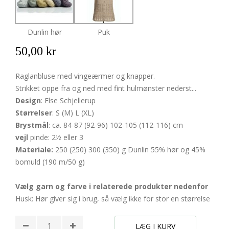
Dunlin hør
Puk
50,00 kr
Raglanbluse med vingeærmer og knapper.
Strikket oppe fra og ned med fint hulmønster nederst...
Design
: Else Schjellerup
Størrelser
: S (M) L (XL)
Brystmål
: ca. 84-87 (92-96) 102-105 (112-116) cm
vejl
pinde: 2½ eller 3
Materiale:
250 (250) 300 (350) g Dunlin 55% hør og 45%
bomuld (190 m/50 g)
Vælg garn og farve i relaterede produkter nedenfor
Husk: Hør giver sig i brug, så vælg ikke for stor en størrelse
LÆG I KURV