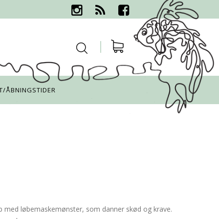
T/ÅBNINGSTIDER
i rib med løbemaskemønster, som danner skød og krave.