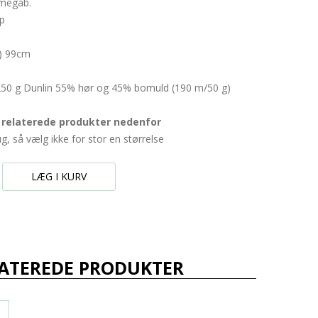
rmegab.
up
5) 99cm
250 g Dunlin 55% hør og 45% bomuld (190 m/50 g)
i relaterede produkter nedenfor
ug, så vælg ikke for stor en størrelse
LÆG I KURV
ATEREDE PRODUKTER