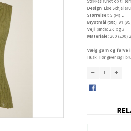
Strikkes rundt op til æ
Design
: Else Schjeller
Størrelser
: S (M) L
Brystmål
(tæt): 91 (9
Vejl
. pinde: 2½ og 3
Materiale:
200 (200) 
Vælg garn og farve 
Husk: Hør giver sig i br
REL