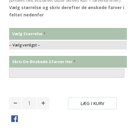
(Ønskes helt ensfarvet bluse skrives kun 1 farvenummer)
Vælg størrelse og skriv derefter de ønskede farver i
feltet nedenfor
Vælg Størrelse
Skriv De Ønskede 2 Farver Her
* Påkrævede felter
LÆG I KURV