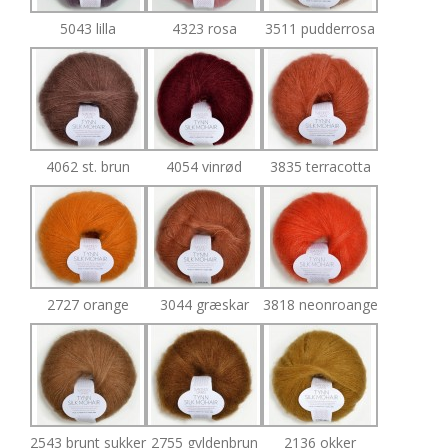
5043 lilla
4323 rosa
3511 pudderrosa
4062 st. brun
4054 vinrød
3835 terracotta
2727 orange
3044 græskar
3818 neonroange
2543 brunt sukker
2755 gyldenbrun
2136 okker