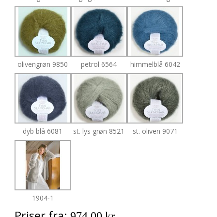
olivengrøn 9850
petrol 6564
himmelblå 6042
dyb blå 6081
st. lys grøn 8521
st. oliven 9071
1904-1
Priser fra:
974,00 kr