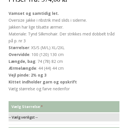
Vamset og samtidig let.
Oversize jakke i ribstrik med slids i siderne.
Jakken har lige tilsatte ærmer.
Materiale: Tynd Silkmohair. Der strikkes med dobbelt tråd
på p. nr 3
Størrelser
: XS/S (M/L) XL/2XL
Overvidde
: 100 (120) 130 cm
Længde, bag
: 74 (78) 82 cm
Ærmelængde
: 44 (44) 44 cm
Vejl pinde: 2½ og 3
Kittet indholder garn og opskrift
Vælg størrelse og farve nedenfor
Vælg Størrelse