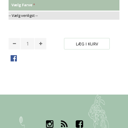
Vælg Farve
* Påkrævede felter
LÆG I KURV