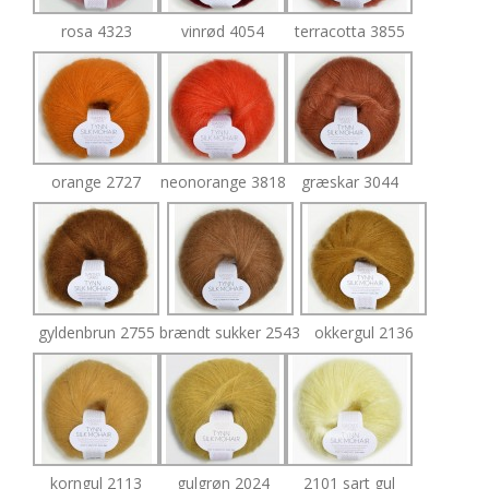
rosa 4323
vinrød 4054
terracotta 3855
orange 2727
neonorange 3818
græskar 3044
gyldenbrun 2755
brændt sukker 2543
okkergul 2136
korngul 2113
gulgrøn 2024
2101 sart gul