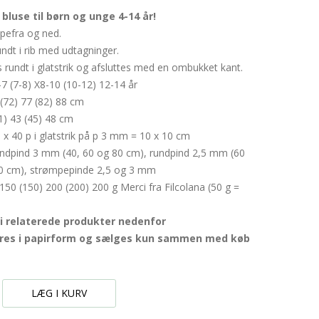
luse til børn og unge 4-14 år!
pefra og ned.
ndt i rib med udtagninger.
 rundt i glatstrik og afsluttes med en ombukket kant.
-7 (7-8) X8-10 (10-12) 12-14 år
(72) 77 (82) 88 cm
1) 43 (45) 48 cm
x 40 p i glatstrik på p 3 mm = 10 x 10 cm
ndpind 3 mm (40, 60 og 80 cm), rundpind 2,5 mm (60
0 cm), strømpepinde 2,5 og 3 mm
150 (150) 200 (200) 200 g Merci fra Filcolana (50 g =
i relaterede produkter nedenfor
eres i papirform og sælges kun sammen med køb
LÆG I KURV