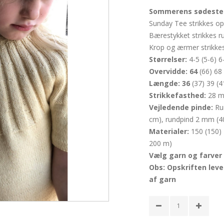
Sommerens sødeste b
Sunday Tee strikkes op
Bærestykket strikkes ru
Krop og ærmer strikkes
Størrelser:
4-5 (5-6) 6
Overvidde: 64
(66) 68 
Længde: 36
(37) 39 (4
Strikkefasthed:
28 m 
Vejledende pinde:
Ru
cm), rundpind 2 mm (4
Materialer:
150 (150) 
200 m)
Vælg garn og farver 
Obs: Opskriften lev
af garn