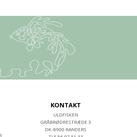
KONTAKT
ULDFISKEN
GRÅBRØDRESTRÆDE 3
DK-8900 RANDERS
R
TLF
86 97 51 33