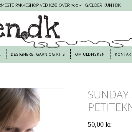
RMESTE PAKKESHOP VED KØB OVER 700,- * GÆLDER KUN I DK
R
DESIGNERE, GARN OG KITS
OM ULDFISKEN
KONTAK
SUNDAY T
PETITEK
50,00 kr