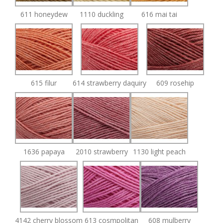
611 honeydew
1110 duckling
616 mai tai
615 filur
614 strawberry daquiry
609 rosehip
1636 papaya
2010 strawberry
1130 light peach
4142 cherry blossom
613 cosmpolitan
608 mulberry