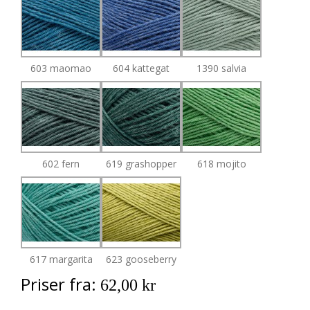
603 maomao
604 kattegat
1390 salvia
602 fern
619 grashopper
618 mojito
617 margarita
623 gooseberry
Priser fra:
62,00 kr