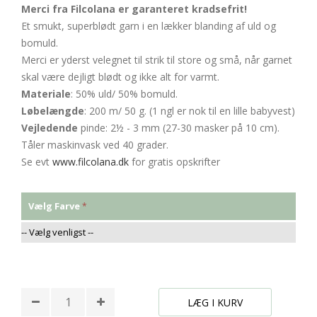
Merci fra Filcolana er garanteret kradsefrit!
Et smukt, superblødt garn i en lækker blanding af uld og
bomuld.
Merci er yderst velegnet til strik til store og små, når garnet
skal være dejligt blødt og ikke alt for varmt.
Materiale
: 50% uld/ 50% bomuld.
Løbelængde
: 200 m/ 50 g. (1 ngl er nok til en lille babyvest)
Vejledende
pinde: 2½ - 3 mm (27-30 masker på 10 cm).
Tåler maskinvask ved 40 grader.
Se evt
www.filcolana.dk
for gratis opskrifter
Vælg Farve
* Påkrævede felter
LÆG I KURV