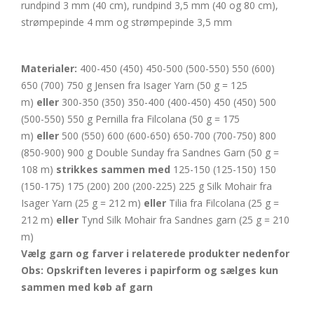
rundpind 3 mm (40 cm), rundpind 3,5 mm (40 og 80 cm),
strømpepinde 4 mm og strømpepinde 3,5 mm
Materialer:
400-450 (450) 450-500 (500-550) 550 (600)
650 (700) 750 g Jensen fra Isager Yarn (50 g = 125
m)
eller
300-350 (350) 350-400 (400-450) 450 (450) 500
(500-550) 550 g Pernilla fra Filcolana (50 g = 175
m)
eller
500 (550) 600 (600-650) 650-700 (700-750) 800
(850-900) 900 g Double Sunday fra Sandnes Garn (50 g =
108 m)
strikkes
sammen
med
125-150 (125-150) 150
(150-175) 175 (200) 200 (200-225) 225 g Silk Mohair fra
Isager Yarn (25 g = 212 m)
eller
Tilia fra Filcolana (25 g =
212 m)
eller
Tynd Silk Mohair fra Sandnes garn (25 g = 210
m)
Vælg garn og farver i relaterede produkter nedenfor
Obs: Opskriften leveres i papirform og sælges kun
sammen med køb af garn