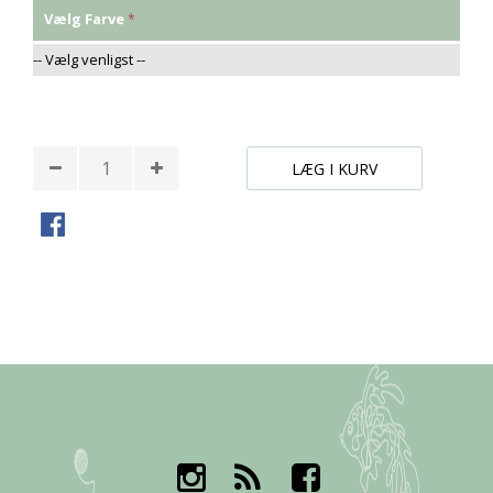
Vælg Farve
* Påkrævede felter
LÆG I KURV