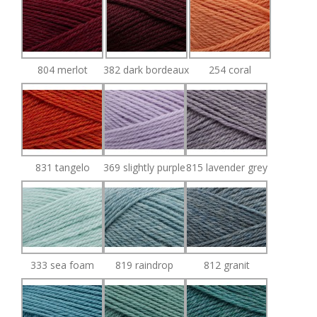
804 merlot
382 dark bordeaux
254 coral
831 tangelo
369 slightly purple
815 lavender grey
333 sea foam
819 raindrop
812 granit