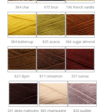
364 chai
975 brun
196 french vanilla
384 buttercup
825 acacia
366 sugar almond
827 dijon
817 cinnamon
357 sumac
201 deep mahogny
383 champagne
820 pudder