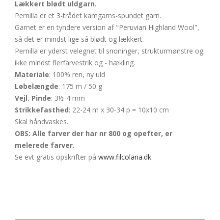
Lækkert blødt uldgarn.
Pernilla er et 3-trådet kamgarns-spundet garn.
Garnet er en tyndere version af "Peruvian Highland Wool",
så det er mindst lige så blødt og lækkert.
Pernilla er yderst velegnet til snoninger, strukturmønstre og
ikke mindst flerfarvestrik og - hækling.
Materiale
: 100% ren, ny uld
Løbelængde
: 175 m / 50 g
Vejl. Pinde
: 3½-4 mm
Strikkefasthed
: 22-24 m x 30-34 p = 10x10 cm
Skal håndvaskes.
OBS: Alle farver der har nr 800 og opefter, er
melerede farver.
Se evt gratis opskrifter på
www.filcolana.dk