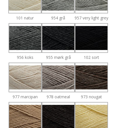
101 natur
954 grå
957 very light grey
956 koks
955 mørk grå
102 sort
977 marcipan
978 oatmeal
973 nougat