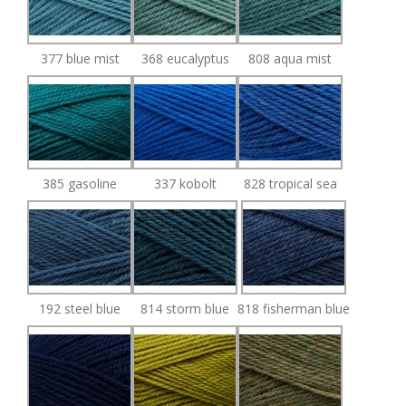
377 blue mist
368 eucalyptus
808 aqua mist
385 gasoline
337 kobolt
828 tropical sea
192 steel blue
814 storm blue
818 fisherman blue