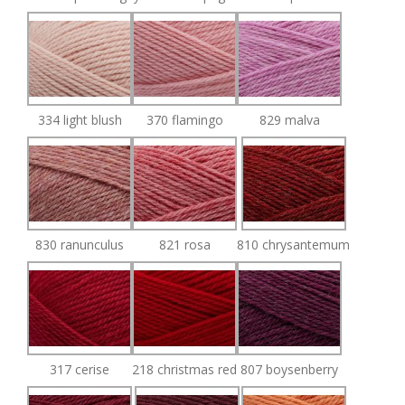
334 light blush
370 flamingo
829 malva
830 ranunculus
821 rosa
810 chrysantemum
317 cerise
218 christmas red
807 boysenberry