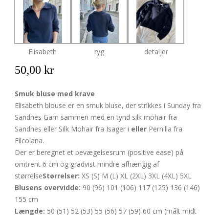
Elisabeth
ryg
detaljer
50,00 kr
Smuk bluse med krave
Elisabeth blouse er en smuk bluse, der strikkes i Sunday fra
Sandnes Garn sammen med en tynd silk mohair fra
Sandnes eller Silk Mohair fra Isager i
eller
Pernilla fra
Filcolana.
Der er beregnet et bevægelsesrum (positive ease) på
omtrent 6 cm og gradvist mindre afhængig af
størrelse
Størrelser:
XS (S) M (L) XL (2XL) 3XL (4XL) 5XL
Blusens overvidde:
90 (96) 101 (106) 117 (125) 136 (146)
155 cm
Længde:
50 (51) 52 (53) 55 (56) 57 (59) 60 cm (målt midt