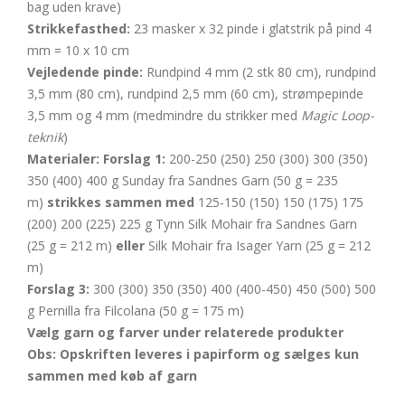
bag uden krave)
Strikkefasthed:
23 masker x 32 pinde i glatstrik på pind 4
mm = 10 x 10 cm
Vejledende pinde:
Rundpind 4 mm (2 stk 80 cm), rundpind
3,5 mm (80 cm), rundpind 2,5 mm (60 cm), strømpepinde
3,5 mm og 4 mm (medmindre du strikker med
Magic Loop-
teknik
)
Materialer:
Forslag 1:
200-250 (250) 250 (300) 300 (350)
350 (400) 400 g Sunday fra Sandnes Garn (50 g = 235
m)
strikkes sammen med
125-150 (150) 150 (175) 175
(200) 200 (225) 225 g Tynn Silk Mohair fra Sandnes Garn
(25 g = 212 m)
eller
Silk Mohair fra Isager Yarn (25 g = 212
m)
Forslag 3:
300 (300) 350 (350) 400 (400-450) 450 (500) 500
g Pernilla fra Filcolana (50 g = 175 m)
Vælg garn og farver under relaterede produkter
Obs: Opskriften leveres i papirform og sælges kun
sammen med køb af garn