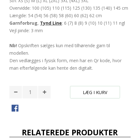
Strl: XS (S) M (L) XL (2XL) 3XL (4XL) 5XL
Overvidde: 100 (105) 110 (115) 125 (130) 135 (140) 145 cm
Længde: 54 (54) 56 (58) 58 (60) 60 (62) 62 cm
Garnforbrug
,
Tynd Line
: 6 (7) 8 (8) 9 (10) 10 (11) 11 ngl
Vejl pinde: 3 mm
Nb!
Opskriften sælges kun med tilhørende garn til
modellen.
Den vedlægges i fysisk form, men har en Qr kode, hvor
man efterfølgende kan hente den digitalt.
LÆG I KURV
RELATEREDE PRODUKTER