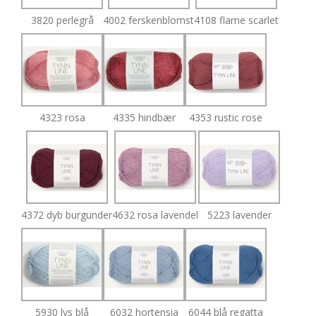
3820 perlegrå
4002 ferskenblomst
4108 flame scarlet
4323 rosa
4335 hindbær
4353 rustic rose
4372 dyb burgunder
4632 rosa lavendel
5223 lavender
5930 lys blå
6032 hortensia
6044 blå regatta