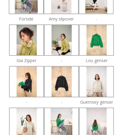
Forside
Amy slipover
-
Gia Zipper
-
Lou genser
-
-
Guernsey genser