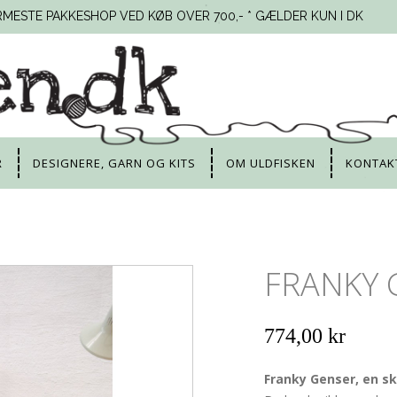
RMESTE PAKKESHOP VED KØB OVER 700,- * GÆLDER KUN I DK
R
DESIGNERE, GARN OG KITS
OM ULDFISKEN
KONTAK
FRANKY 
774,00 kr
Franky Genser, en skø