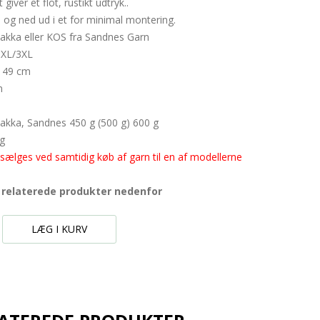
iver et flot, rustikt udtryk..
 og ned ud i et for minimal montering.
pakka eller KOS fra Sandnes Garn
 XL/3XL
 149 cm
m
pakka, Sandnes 450 g (500 g) 600 g
g
 sælges ved samtidig køb af garn til en af modellerne
i relaterede produkter nedenfor
LÆG I KURV