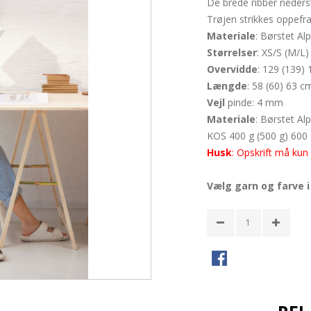
De brede ribber nederst g
Trøjen strikkes oppefra
Materiale
: Børstet Al
Størrelser
: XS/S (M/L)
Overvidde
: 129 (139)
Længde
: 58 (60) 63 c
Vejl
pinde: 4 mm
Materiale
: Børstet Al
KOS 400 g (500 g) 600 
Husk
: Opskrift må kun
Vælg garn og farve 