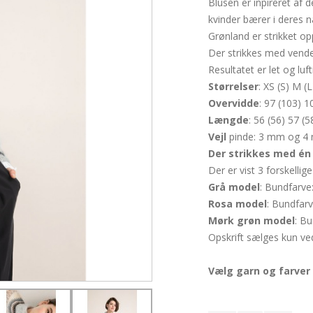
Blusen er inpireret a
kvinder bærer i deres n
Grønland er strikket op
Der strikkes med vendes
Resultatet er let og lu
Størrelser
: XS (S) M (
Overvidde
: 97 (103) 
Længde
: 56 (56) 57 (
Vejl
pinde: 3 mm og 4
Der strikkes med én
Der er vist 3 forskellige
Grå model
: Bundfarve
Rosa model
: Bundfarv
Mørk grøn model
: B
Opskrift sælges kun ved
Vælg garn og farver 