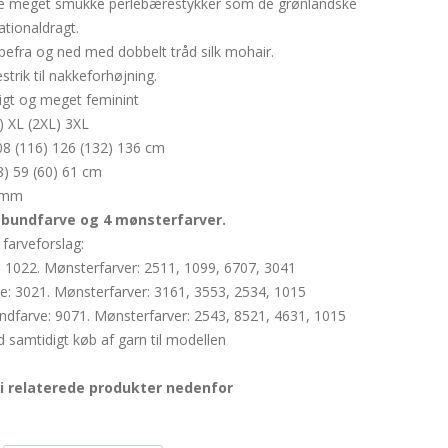
f de meget smukke perlebærestykker som de grønlandske
ationaldragt.
pefra og ned med dobbelt tråd silk mohair.
trik til nakkeforhøjning.
ftigt og meget feminint
L) XL (2XL) 3XL
108 (116) 126 (132) 136 cm
58) 59 (60) 61 cm
 mm
 bundfarve og 4 mønsterfarver.
 farveforslag:
: 1022. Mønsterfarver: 2511, 1099, 6707, 3041
e: 3021. Mønsterfarver: 3161, 3553, 2534, 1015
undfarve: 9071. Mønsterfarver: 2543, 8521, 4631, 1015
 samtidigt køb af garn til modellen
i relaterede produkter nedenfor