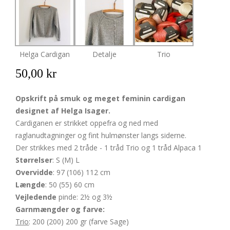
Helga Cardigan
Detalje
Trio
50,00 kr
Opskrift på smuk og meget feminin cardigan
designet af Helga Isager.
Cardiganen er strikket oppefra og ned med
raglanudtagninger og fint hulmønster langs siderne.
Der strikkes med 2 tråde - 1 tråd Trio og 1 tråd Alpaca 1
Størrelser
: S (M) L
Overvidde
: 97 (106) 112 cm
Længde
: 50 (55) 60 cm
Vejledende
pinde: 2½ og 3½
Garnmængder og farve:
Trio
: 200 (200) 200 gr (farve Sage)