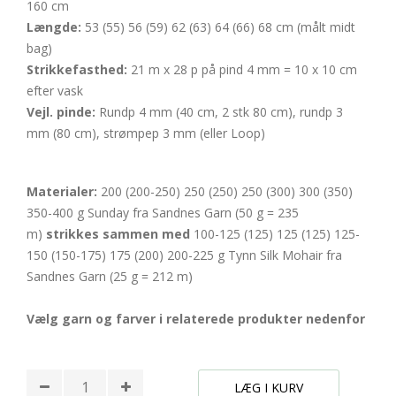
160 cm
Længde:
53 (55) 56 (59) 62 (63) 64 (66) 68 cm (målt midt
bag)
Strikkefasthed:
21 m x 28 p på pind 4 mm = 10 x 10 cm
efter vask
Vejl. pinde:
Rundp 4 mm (40 cm, 2 stk 80 cm), rundp 3
mm (80 cm), strømpep 3 mm (eller Loop)
Materialer:
200 (200-250) 250 (250) 250 (300) 300 (350)
350-400 g Sunday fra Sandnes Garn (50 g = 235
m)
strikkes
sammen
med
100-125 (125) 125 (125) 125-
150 (150-175) 175 (200) 200-225 g Tynn Silk Mohair fra
Sandnes Garn (25 g = 212 m)
Vælg garn og farver i relaterede produkter nedenfor
LÆG I KURV