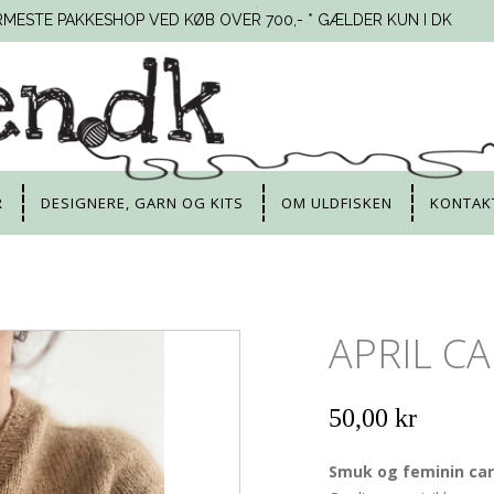
RMESTE PAKKESHOP VED KØB OVER 700,- * GÆLDER KUN I DK
R
DESIGNERE, GARN OG KITS
OM ULDFISKEN
KONTAK
APRIL CA
50,00 kr
Smuk og feminin ca