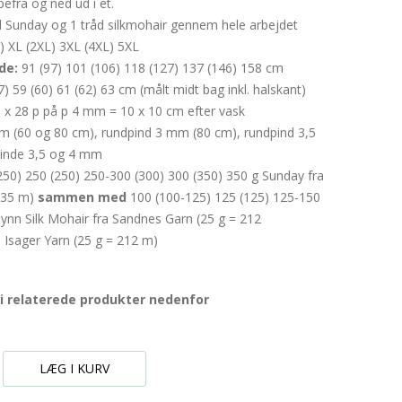
efra og ned ud i ét.
d Sunday og 1 tråd silkmohair gennem hele arbejdet
L) XL (2XL) 3XL (4XL) 5XL
de:
91 (97) 101 (106) 118 (127) 137 (146) 158 cm
7) 59 (60) 61 (62) 63 cm (målt midt bag inkl. halskant)
 x 28 p på p 4 mm = 10 x 10 cm efter vask
 (60 og 80 cm), rundpind 3 mm (80 cm), rundpind 3,5
inde 3,5 og 4 mm
50) 250 (250) 250-300 (300) 300 (350) 350 g Sunday fra
235 m)
sammen
med
100 (100-125) 125 (125) 125-150
Tynn Silk Mohair fra Sandnes Garn (25 g = 212
a Isager Yarn (25 g = 212 m)
i relaterede produkter nedenfor
LÆG I KURV