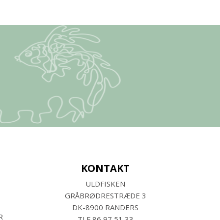
KONTAKT
ULDFISKEN
GRÅBRØDRESTRÆDE 3
DK-8900 RANDERS
R
TLF
86 97 51 33