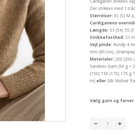
Cardiganen strikkes opp
Der strikkes med 1 trå
Størrelser:
XS (S) M (
Cardiganens overvid
Længde:
53 (54) 55 (5
Strikkefasthed:
21 m
Vejl pinde:
Rundp 4 mm
mm (80 cm), strømpep
Materialer:
200 (200-2
Sandnes Garn (50 g = 
(150) 150 (175) 175 g 
m)
eller
Silk Mohair fr
Vælg garn og farver 