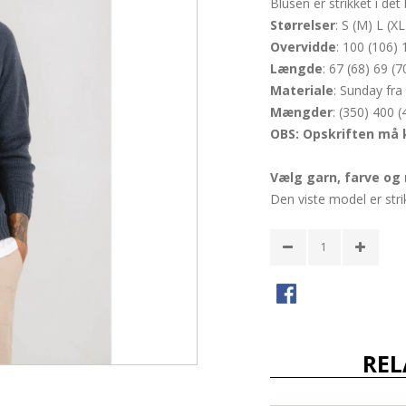
Blusen er strikket i de
Størrelser
: S (M) L (X
Overvidde
: 100 (106) 
Længde
: 67 (68) 69 (
Materiale
: Sunday fr
Mængder
: (350) 400 
OBS: Opskriften må 
Vælg garn, farve og
Den viste model er stri
REL