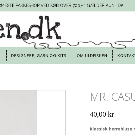
RMESTE PAKKESHOP VED KØB OVER 700,- * GÆLDER KUN I DK
R
DESIGNERE, GARN OG KITS
OM ULDFISKEN
KONTAK
MR. CASU
40,00 kr
Klassisk herrebluse 