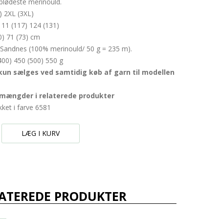
t blødeste merinould.
L) 2XL (3XL)
111 (117) 124 (131)
70) 71 (73) cm
a Sandnes (100% merinould/ 50 g = 235 m).
(400) 450 (500) 550 g
kun sælges ved samtidig køb af garn til modellen
 mængder i relaterede produkter
kket i farve 6581
LÆG I KURV
ATEREDE PRODUKTER