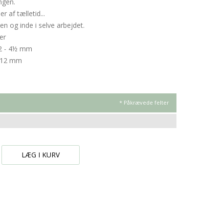
ngen.
 af tælletid...
n og inde i selve arbejdet.
er
r 2 - 4½ mm
5 -12 mm
* Påkrævede felter
LÆG I KURV