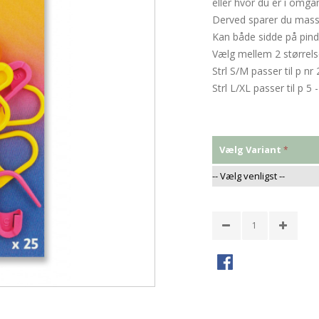
eller hvor du er i omga
Derved sparer du masser
Kan både sidde på pinde
Vælg mellem 2 størrels
Strl S/M passer til p n
Strl L/XL passer til p 
Vælg Variant