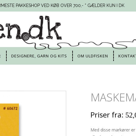
RMESTE PAKKESHOP VED KØB OVER 700,- * GÆLDER KUN I DK
R
DESIGNERE, GARN OG KITS
OM ULDFISKEN
KONTAK
MASKEM
Priser fra:
52,
Med disse markører er d