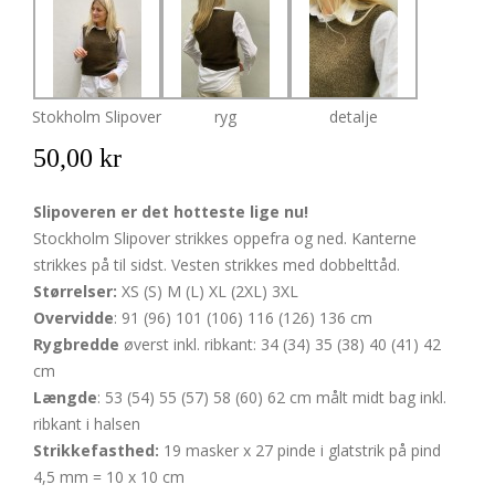
Stokholm Slipover
ryg
detalje
50,00 kr
Slipoveren er det hotteste lige nu!
Stockholm Slipover strikkes oppefra og ned. Kanterne
strikkes på til sidst. Vesten strikkes med dobbelttåd.
Størrelser:
XS (S) M (L) XL (2XL) 3XL
Overvidde
: 91 (96) 101 (106) 116 (126) 136 cm
Rygbredde
øverst inkl. ribkant: 34 (34) 35 (38) 40 (41) 42
cm
Længde
: 53 (54) 55 (57) 58 (60) 62 cm målt midt bag inkl.
ribkant i halsen
Strikkefasthed:
19 masker x 27 pinde i glatstrik på pind
4,5 mm = 10 x 10 cm