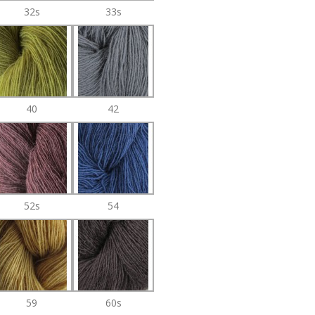
32s
33s
40
42
52s
54
59
60s