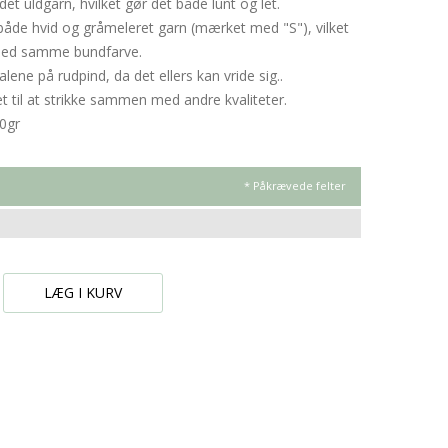
det uldgarn, hvilket gør det både lunt og let.
 både hvid og gråmeleret garn (mærket med "S"), vilket
t med samme bundfarve.
alene på rudpind, da det ellers kan vride sig..
et til at strikke sammen med andre kvaliteter.
0gr
* Påkrævede felter
LÆG I KURV