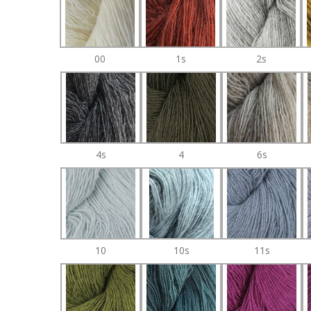
00
1s
2s
4s
4
6s
10
10s
11s