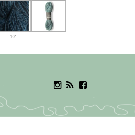
101
-