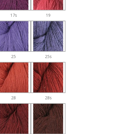
17s
19
25
25s
28
28s