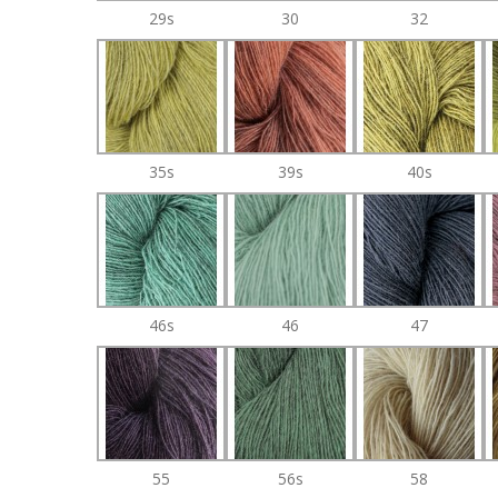
29s
30
32
35s
39s
40s
46s
46
47
55
56s
58