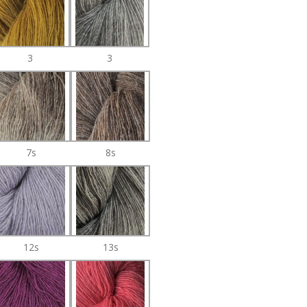
3
3
7s
8s
12s
13s