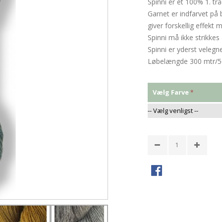
Spinni er et 100% 1. trå
Garnet er indfarvet på
giver forskellig effek
Spinni må ikke strikkes 
Spinni er yderst velegn
Løbelængde 300 mtr/5
Vælg Farve