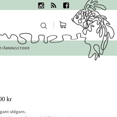
T/ÅBNINGSTIDER
00 kr
gant uldgarn.
.