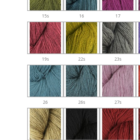
15s
16
17
19s
22s
23s
26
26s
27s