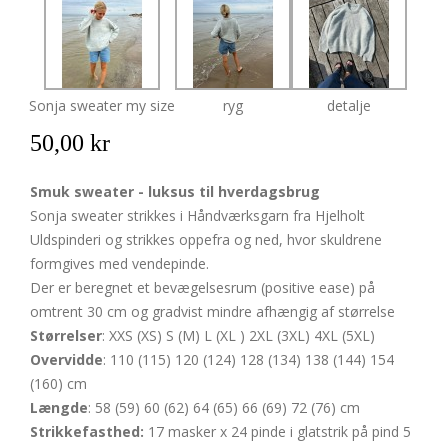
Sonja sweater my size
ryg
detalje
50,00 kr
Smuk sweater - luksus til hverdagsbrug
Sonja sweater strikkes i Håndværksgarn fra Hjelholt
Uldspinderi og strikkes oppefra og ned, hvor skuldrene
formgives med vendepinde.
Der er beregnet et bevægelsesrum (positive ease) på
omtrent 30 cm og gradvist mindre afhængig af størrelse
Størrelser
: XXS (XS) S (M) L (XL ) 2XL (3XL) 4XL (5XL)
Overvidde
: 110 (115) 120 (124) 128 (134) 138 (144) 154
(160) cm
Længde
: 58 (59) 60 (62) 64 (65) 66 (69) 72 (76) cm
Strikkefasthed:
17 masker x 24 pinde i glatstrik på pind 5