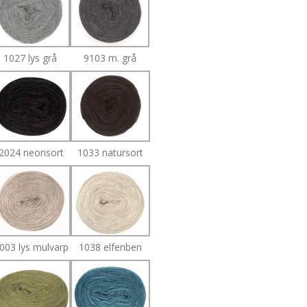
1027 lys grå
9103 m. grå
2024 neonsort
1033 natursort
003 lys mulvarp
1038 elfenben