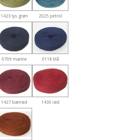
1423 lys grøn
2025 petrol
0709 marine
0118 blå
1427 bærrød
1430 rød