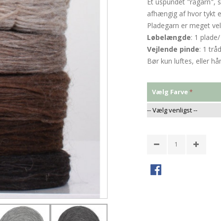
Et uspundet "rågarn", s
afhængig af hvor tykt e
Pladegarn er meget veleg
Løbelængde
: 1 plade
Vejlende
pinde
: 1 trå
Bør kun luftes, eller h
Vælg Farve