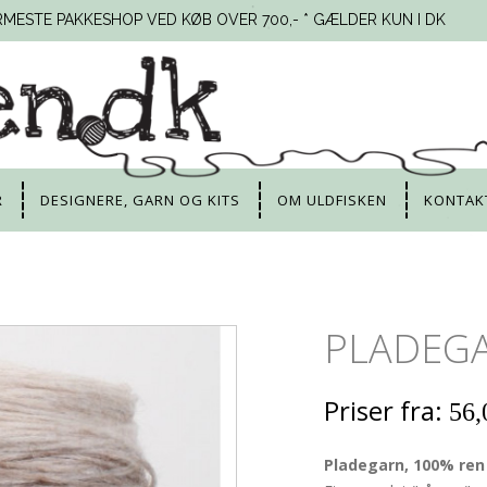
RMESTE PAKKESHOP VED KØB OVER 700,- * GÆLDER KUN I DK
R
DESIGNERE, GARN OG KITS
OM ULDFISKEN
KONTAK
PLADEG
Priser fra:
56,
Pladegarn, 100% ren 