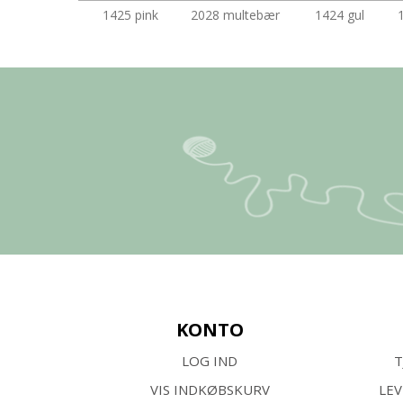
1425 pink
2028 multebær
1424 gul
KONTO
LOG IND
T
VIS INDKØBSKURV
LE