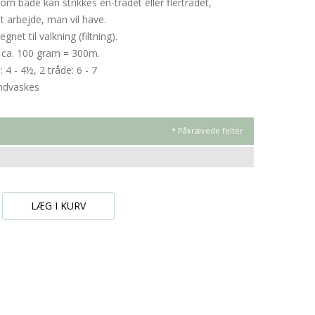
om både kan strikkes en-trådet eller flertrådet,
t arbejde, man vil have.
net til valkning (filtning).
/ ca. 100 gram = 300m.
d: 4 - 4½, 2 tråde: 6 - 7
åndvaskes
* Påkrævede felter
LÆG I KURV