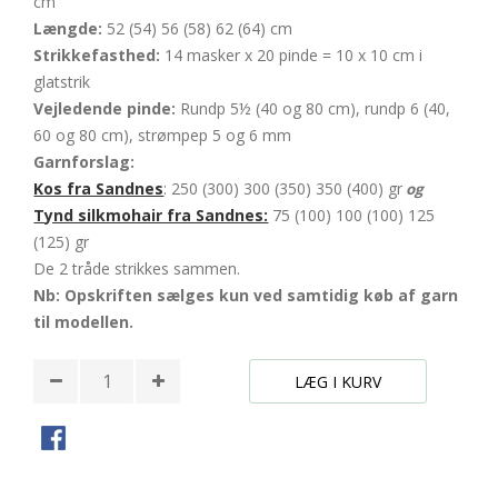
cm
Længde:
52 (54) 56 (58) 62 (64) cm
Strikkefasthed:
14 masker x 20 pinde = 10 x 10 cm i
glatstrik
Vejledende pinde:
Rundp 5½ (40 og 80 cm), rundp 6 (40,
60 og 80 cm), strømpep 5 og 6 mm
Garnforslag:
Kos fra Sandnes
: 250 (300) 300 (350) 350 (400) gr
og
Tynd silkmohair fra Sandnes:
75 (100) 100 (100) 125
(125) gr
De 2 tråde strikkes sammen.
Nb: Opskriften sælges kun ved samtidig køb af garn
til modellen.
LÆG I KURV