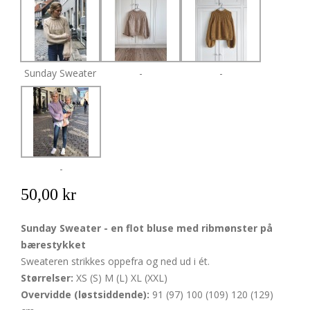
Sunday Sweater
-
-
-
50,00 kr
Sunday Sweater - en flot bluse med ribmønster på
bærestykket
Sweateren strikkes oppefra og ned ud i ét.
Størrelser:
XS (S) M (L) XL (XXL)
Overvidde (løstsiddende):
91 (97) 100 (109) 120 (129)