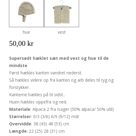
hue
vest
50,00 kr
Supersødt hæklet sæt med vest og hue til de
mindste
Først hækles kanten vandret nederst.
Så hækles videre op fra kanten og arb deles til ryg og
forstykker.
Kanterne hækles på til sidst..
Huen hækles oppefra og ned.
Materiale
: Alpaca 2 fra Isager (50% alpaca/ 50% uld)
Størrelser
: 0/3 (3/6) 6/9 (9/12) mdr
Overvidde
: 38 (43) 48 (53) cm
Længde
: 22 (25) 28 (31) cm