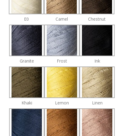
E0
Camel
Chestnut
Granite
Frost
Ink
Khaki
Lemon
Linen