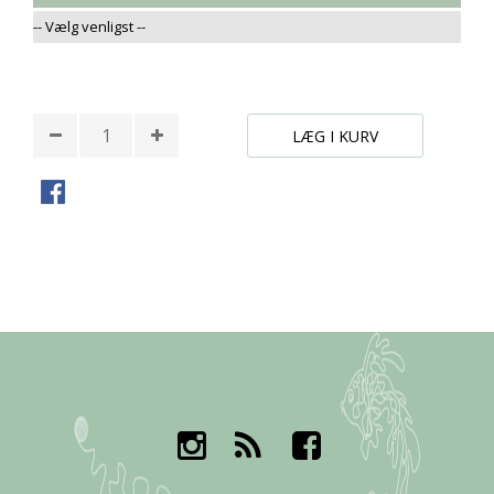
* Påkrævede felter
LÆG I KURV