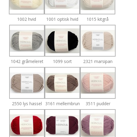
1002 hvid
1001 optisk hvid
1015 kitgrå
1042 gråmeleret
1099 sort
2321 marsipan
2550 lys hassel
3161 mellembrun
3511 pudder