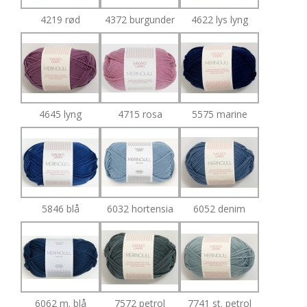
4219 rød
4372 burgunder
4622 lys lyng
4645 lyng
4715 rosa
5575 marine
5846 blå
6032 hortensia
6052 denim
6062 m. blå
7572 petrol
7741 st. petrol