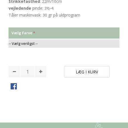
Strikkefasthed
: 22m/10cm
vejledende
pinde: 3½-4
Tåler maskinvask: 30 gr på uldprogram
Vælg Farve
* Påkrævede felter
LÆG I KURV