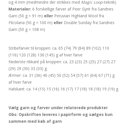
og 4 mm (medmindre der strikkes med
Magic Loop
-teknik)
Materialer:
6 forskellige farver af Peer Gynt fra Sandnes
Garn (50 g = 91 m)
eller
Peruvian Highland Wool fra
Filcolana (50 g = 100 m)
eller
Double Sunday fra Sandnes
Garn (50 g = 108 m)
Stribefarver til kroppen: ca. 65 (74) 79 (84) 89 (102) 110
(116) 120 (128) 136 (145) g af hver farve
Nederste ribkant på kroppen: ca. 23 (23) 25 (25) 27 (27) 27
(29) 29 (30) 33 (33) g
Ærmer: ca. 31 (36) 40 (45) 50 (52) 54 (57) 61 (64) 67 (71) g
af hver farve
Halskant: ca. 14 (15) 15 (16) 16 (17) 17 (18) 18 (18) 19 (19) g
Vælg garn og farver under relaterede produkter
Obs: Opskriften leveres i papirform og sælges kun
sammen med køb af garn