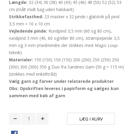
Længde:
32 (34) 36 (38) 40 (43) 45 (46) 48 (50) 52 (52) 53
cm (målt midt bag uden halskant)
Strikkefasthed:
23 masker x 32 pinde i glatstrik på pind
3,5 mm = 10 x 10 cm
Vejledende pinde:
Rundpind 3,5 mm (60 og 80 cm),
rundpind 3 mm (40, 60 og/eller 80 cm), strømpepinde 3,5
mm og 3 mm (medmindre der strikkes med
Magic Loop
-
teknik)
Materialer:
150 (150) 150 (150) 200 (200) 250 (250) 250
(300) 300 (300) 350 g Duo fra Sandnes Garn (50 g = 115 m)
(strikkes med enkelttråd)
Vælg garn og farver under relaterede produkter
Obs: Opskriften leveres i papirform og sælges kun
sammen med køb af garn
LÆG I KURV