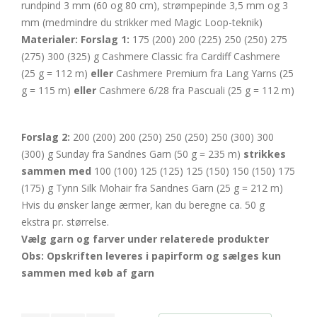
rundpind 3 mm (60 og 80 cm), strømpepinde 3,5 mm og 3
mm (medmindre du strikker med Magic Loop-teknik)
Materialer:
Forslag 1:
175 (200) 200 (225) 250 (250) 275
(275) 300 (325) g Cashmere Classic fra Cardiff Cashmere
(25 g = 112 m)
eller
Cashmere Premium fra Lang Yarns (25
g = 115 m)
eller
Cashmere 6/28 fra Pascuali (25 g = 112 m)
Forslag 2:
200 (200) 200 (250) 250 (250) 250 (300) 300
(300) g Sunday fra Sandnes Garn (50 g = 235 m)
strikkes
sammen med
100 (100) 125 (125) 125 (150) 150 (150) 175
(175) g Tynn Silk Mohair fra Sandnes Garn (25 g = 212 m)
Hvis du ønsker lange ærmer, kan du beregne ca. 50 g
ekstra pr. størrelse.
Vælg garn og farver under relaterede produkter
Obs: Opskriften leveres i papirform og sælges kun
sammen med køb af garn