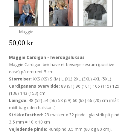
Maggie
-
-
50,00 kr
Maggie Cardigan - hverdagsluksus
Maggie Cardigan bør have et bevægelsesrum (positive
ease) på omtrent 5 cm
Størrelser:
XXS (XS) S (M) L (XL) 2XL (3XL) 4XL (5XL)
Cardiganens overvidde:
89 (91) 96 (101) 106 (115) 125
(136) 143 (153) cm
Længde:
48 (52) 54 (56) 58 (59) 60 (63) 66 (70) cm (målt
midt bag uden halskant)
Strikkefasthed:
23 masker x 32 pinde i glatstrik på pind
3,5 mm = 10 x 10 cm
Vejledende pinde:
Rundpind 3,5 mm (60 og 80 cm),