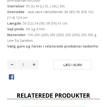
(bomuld/hør/viscose)
Størrelser
: XS (S) M (L) XL ( 2XL) 3XL
Overvidde
- skal være tætsiddende: 80 (85) 90 (94) 102
(114) 124 cm
Længde
: 50 (52) 54 (56) 58 (59) 61 cm
Vejl
pinde
: 3½ og 4 mm
Materialer:
150-200 (200) 200 (200) 250 (250) 250-300 g
Line fra Sandnes
Vælg garn og farver i relaterede produkter nedenfor
LÆG I KURV
RELATEREDE PRODUKTER