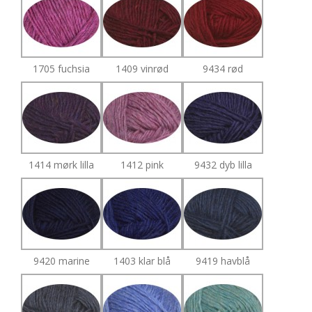
1705 fuchsia
1409 vinrød
9434 rød
1414 mørk lilla
1412 pink
9432 dyb lilla
9420 marine
1403 klar blå
9419 havblå