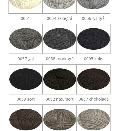
0051
0054 askegrå
0056 lys grå
0057 grå
0058 mørk grå
0005 koks
0059 sort
0052 natursort
0867 chokolade