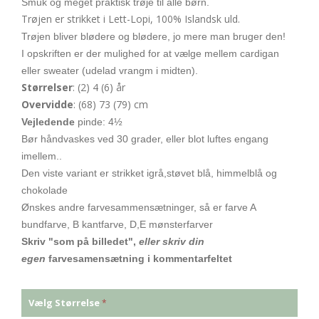
Smuk og meget praktisk trøje til alle børn.
Trøjen er strikket i Lett-Lopi, 100% Islandsk uld.
Trøjen bliver blødere og blødere, jo mere man bruger den!
I opskriften er der mulighed for at vælge mellem cardigan
eller sweater (udelad vrangm i midten).
Størrelser
: (2) 4 (6) år
Overvidde
: (68) 73 (79) cm
Vejledende
pinde: 4½
Bør håndvaskes ved 30 grader, eller blot luftes engang
imellem..
Den viste variant er strikket igrå,støvet blå, himmelblå og
chokolade
Ønskes andre farvesammensætninger, så er farve A
bundfarve, B kantfarve, D,E mønsterfarver
Skriv "som på billedet",
eller skriv din
egen
farvesamensætning i kommentarfeltet
Vælg Størrelse