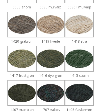
0053 ahorn
0085 mulvarp
0086 l mulvarp
1420 gråbrun
1419 hvede
1418 strå
1417 frostgrøn
1416 dyb grøn
1415 storm
1407 grangrøn
1707 galaxy
1405 flaskegrøn