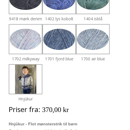
9418 mørk denim
1402 lys kobolt
1404 isblå
1702 milkyway
1701 fjord blue
1700 air blue
Hnjúkur
Priser fra:
370,00 kr
Hnjúkur - Flot mønsterstrik til børn