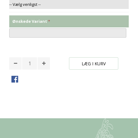
Ønskede Variant
* Påkrævede felter
LÆG I KURV