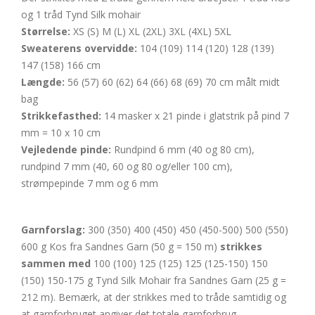
og 1 tråd Tynd Silk mohair
Størrelse:
XS (S) M (L) XL (2XL) 3XL (4XL) 5XL
Sweaterens overvidde:
104 (109) 114 (120) 128 (139)
147 (158) 166 cm
Længde:
56 (57) 60 (62) 64 (66) 68 (69) 70 cm målt midt
bag
Strikkefasthed:
14 masker x 21 pinde i glatstrik på pind 7
mm = 10 x 10 cm
Vejledende pinde:
Rundpind 6 mm (40 og 80 cm),
rundpind 7 mm (40, 60 og 80 og/eller 100 cm),
strømpepinde 7 mm og 6 mm
Garnforslag:
300 (350) 400 (450) 450 (450-500) 500 (550)
600 g Kos fra Sandnes Garn (50 g = 150 m)
strikkes
sammen med
100 (100) 125 (125) 125 (125-150) 150
(150) 150-175 g Tynd Silk Mohair fra Sandnes Garn (25 g =
212 m). Bemærk, at der strikkes med to tråde samtidig og
at garnforbruget angiver det totale garnforbrug.