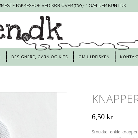
RMESTE PAKKESHOP VED KØB OVER 700,- * GÆLDER KUN I DK
R
DESIGNERE, GARN OG KITS
OM ULDFISKEN
KONTAK
KNAPPER
6,50 kr
Smukke, enkle knapper