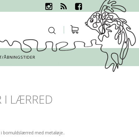
T/ÅBNINGSTIDER
 I LÆRRED
 i bomuldslærred med metaløje..