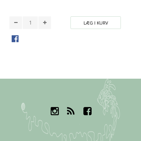
* Påkrævede felter
LÆG I KURV