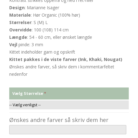
Kontrast strikkes oppefra og ned i ret-riller
Design
: Marianne Isager
Materiale
: Hør Organic (100% hør)
Størrelser
: S (M) L
Overvidde
: 100 (108) 114 cm
Længde
: 54 - 60 cm, eller ønsket længde
Vejl
pinde: 3 mm
Kittet indeholder garn og opskrift
Kittet pakkes i de viste farver (Ink, Khaki, Nougat)
Ønskes andre farver, så skriv dem i kommentarfeltet
nedenfor
Vælg Størrelse
Ønskes andre farver så skriv dem her