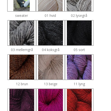
sweater
01 hvid
02 lysegrå
03 mellemgrå
04 koksgrå
05 sort
12 brun
13 beige
11 lyng