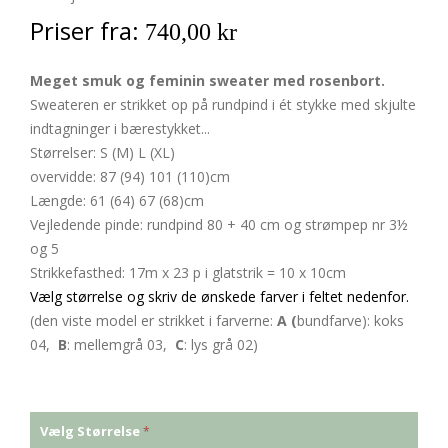
Priser fra:
740,00 kr
Meget smuk og feminin sweater med rosenbort.
Sweateren er strikket op på rundpind i ét stykke med skjulte
indtagninger i bærestykket...
Størrelser: S (M) L (XL)
overvidde: 87 (94) 101 (110)cm
Længde: 61 (64) 67 (68)cm
Vejledende pinde: rundpind 80 + 40 cm og strømpep nr 3½
og 5
Strikkefasthed: 17m x 23 p i glatstrik = 10 x 10cm
Vælg størrelse og skriv de ønskede farver i feltet nedenfor.
(den viste model er strikket i farverne:
A (
bundfarve): koks
04,
B
: mellemgrå 03,
C
: lys grå 02)
Vælg Størrelse