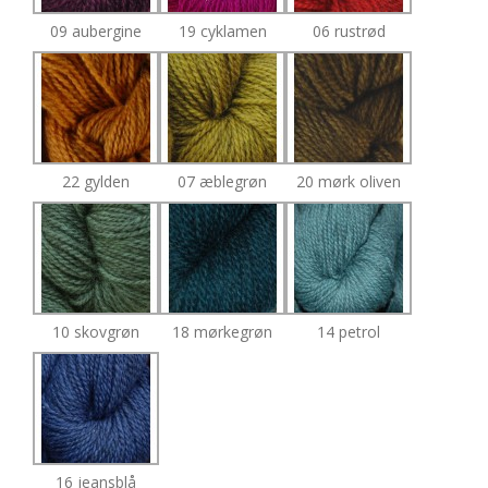
09 aubergine
19 cyklamen
06 rustrød
22 gylden
07 æblegrøn
20 mørk oliven
10 skovgrøn
18 mørkegrøn
14 petrol
16 jeansblå