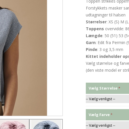
Toppen strikkes oppefr
Forstykkets masker sam
udtagninger til halsen
Størrelser
: XS (S) M (
Toppens
overvidde: 86
Længde
: 50 (51) 53 (
Garn
: Edit fra Permi
Pinde
: 3 og 3,5 mm
Kittet indeholder ops
Vælg størrelse og farv
(den viste model er stri
Vælg Størrelse
Vælg Farve