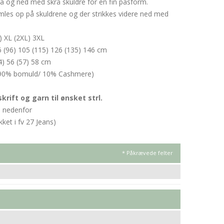
a og ned med skrå skuldre for en fin pasform.
les op på skuldrene og der strikkes videre ned med
L) XL (2XL) 3XL
 (96) 105 (115) 126 (135) 146 cm
54) 56 (57) 58 cm
n (90% bomuld/ 10% Cashmere)
krift og garn til ønsket strl.
e nedenfor
kket i fv 27 Jeans)
* Påkrævede felter