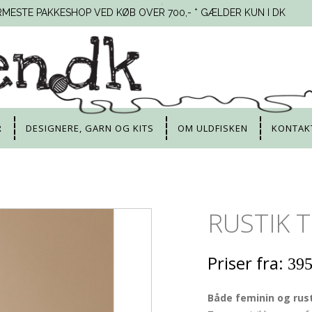
RMESTE PAKKESHOP VED KØB OVER 700,- * GÆLDER KUN I DK
R
DESIGNERE, GARN OG KITS
OM ULDFISKEN
KONTAK
RUSTIK T
Priser fra:
395
Både feminin og rusti