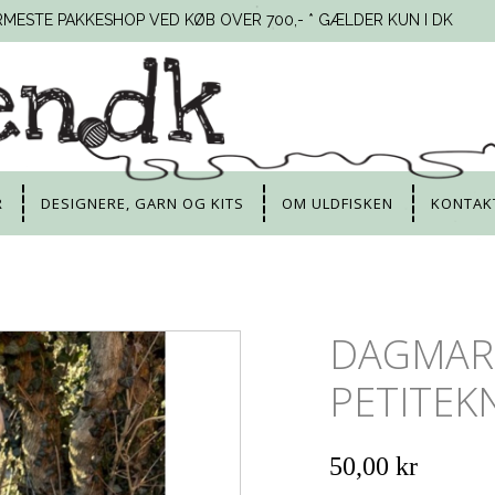
RMESTE PAKKESHOP VED KØB OVER 700,- * GÆLDER KUN I DK
R
DESIGNERE, GARN OG KITS
OM ULDFISKEN
KONTAK
DAGMAR 
PETITEK
50,00 kr