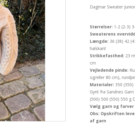
Dagmar Sweater Junior 
Størrelser:
1-2 (2-3) 3-
Sweaterens overvidd
Længde:
36 (38) 42 (4
halskant
Strikkefasthed:
23 ma
cm
Vejledende pinde:
Run
og/eller 80 cm), rund
Materialer:
350 (350) 
Gynt fra Sandnes Garn
(500) 500 (550) 550 g 
Vælg garn og farver
Obs: Opskriften lev
af garn