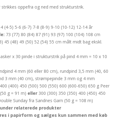
strikkes oppefra og ned med strukturstrik.
4 (4-5) 5-6 (6-7) 7-8 (8-9) 9-10 (10-12) 12-14 år
e:
73 (77) 80 (84) 87 (91) 93 (97) 100 (104) 108 cm
3) 45 (48) 49 (50) 52 (54) 55 cm målt midt bag ekskl.
sker x 30 pinde i strukturstrik på pind 4 mm = 10 x 10
dpind 4 mm (60 eller 80 cm), rundpind 3,5 mm (40, 60
pind 3 mm (40 cm), strømpepinde 3 mm og 4 mm
400 (400) 450 (500) 500 (550) 600 (600-650) 650 g Peer
 (50 g = 91 m)
eller
300 (300) 350 (350) 400 (450) 450
Double Sunday fra Sandnes Garn (50 g = 108 m)
 under relaterede produkter
eres i papirform og sælges kun sammen med køb