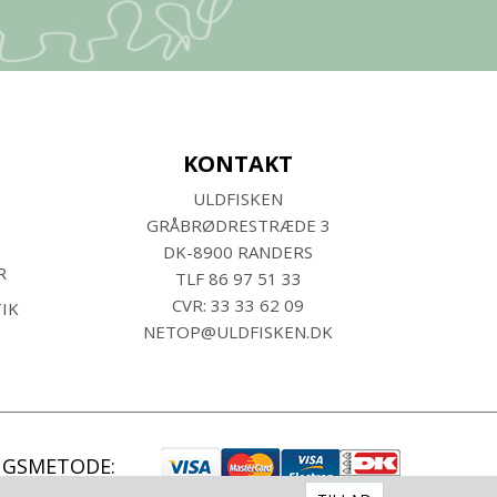
KONTAKT
ULDFISKEN
GRÅBRØDRESTRÆDE 3
DK-8900 RANDERS
R
TLF
86 97 51 33
CVR: 33 33 62 09
IK
NETOP@ULDFISKEN.DK
NGSMETODE: