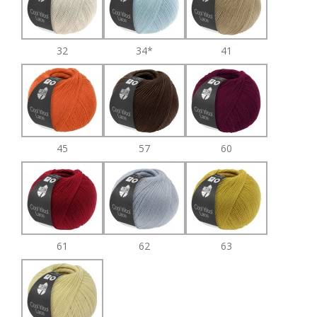
32
34*
41
45
57
60
61
62
63