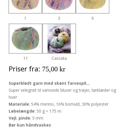
1
3
9
11
Cassata
Priser fra:
75,00 kr
Superblødt garn med skønt farvespil...
Super velegnet til vamsede bluser og trøjer, tørklæder og
huer
Materiale
: 54% merino, 16% bomuld, 30% polyester
Løbelængde
: 50 g = 175 m
Vejl. pinde
: 5 mm
Bør kun håndvaskes