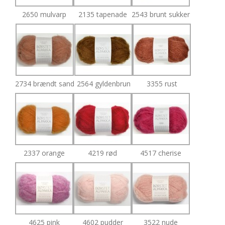
2650 mulvarp
2135 tapenade
2543 brunt sukker
2734 brændt sand
2564 gyldenbrun
3355 rust
2337 orange
4219 rød
4517 cherise
4625 pink
4602 pudder
3522 nude