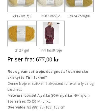
2112 lys gul
2102 vanilje
2024 korngul
2127 gul
Triril høsttrøje
Priser fra:
677,00 kr
Flot og vamset trøje, designet af den norske
skiskytte Tiril Eckhoff
.
Denne trøje er strikket i halvpatent for ekstra fylde og
blødhed...
Materiale: Børstet Alpakka (96% alpakka, 4% nylon)
Størrelser
: XS (S) M (L) XL
Overvidde
: 83 (88) 95 (103) 108 cm