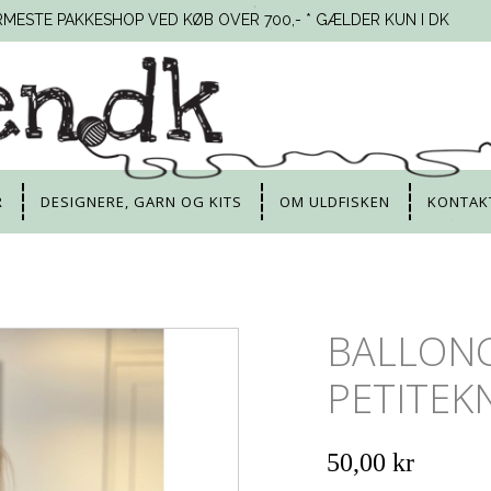
RMESTE PAKKESHOP VED KØB OVER 700,- * GÆLDER KUN I DK
R
DESIGNERE, GARN OG KITS
OM ULDFISKEN
KONTAK
BALLONC
PETITEK
50,00 kr