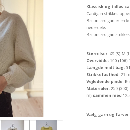
Klassisk og tidløs 
Cardigan strikkes oppe
Balloncardigan er en ko
nederdele.
Balloncardigan strikkes 
Størrelser:
XS (S) M (L
Overvidde:
100 (106) 
Længde midt bag:
51
Strikkefasthed:
21 m
Vejledende pinde:
Ru
Materialer:
250 (300) 
m)
sammen med
125 
Vælg garn og farver 